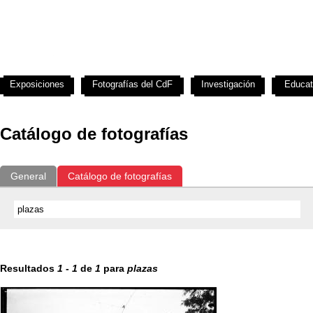
Exposiciones
Fotografías del CdF
Investigación
Educat
Catálogo de fotografías
General
Catálogo de fotografías
Resultados
1
-
1
de
1
para
plazas