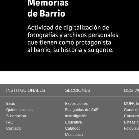
INSTITUCIONALES
SECCIONES
DESTA
Inicio
Exposiciones
MUFF, fes
Quiénes somos
Fotografías del CdF
Canal d
Suscripción
Investigación
Convoca
FAQ
Educativa
Líneas d
Contacto
Catálogo
Fotoviaj
Mediateca