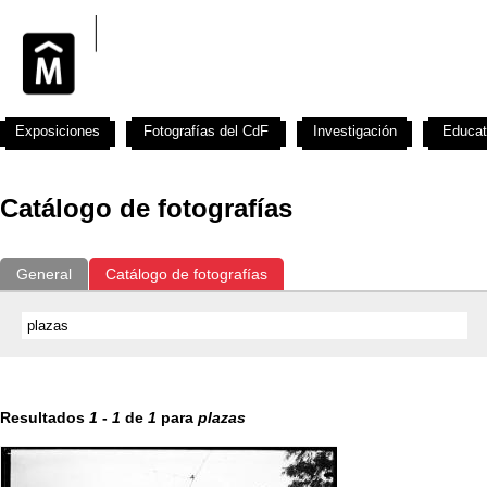
Exposiciones
Fotografías del CdF
Investigación
Educat
Catálogo de fotografías
General
Catálogo de fotografías
Resultados
1
-
1
de
1
para
plazas