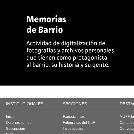
INSTITUCIONALES
SECCIONES
DESTA
Inicio
Exposiciones
MUFF, fes
Quiénes somos
Fotografías del CdF
Canal d
Suscripción
Investigación
Convoca