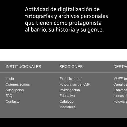
INSTITUCIONALES
SECCIONES
DESTA
Inicio
Exposiciones
MUFF, fes
Quiénes somos
Fotografías del CdF
Canal d
Suscripción
Investigación
Convoca
FAQ
Educativa
Líneas d
Contacto
Catálogo
Fotoviaj
Mediateca