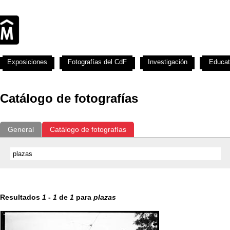
Exposiciones
Fotografías del CdF
Investigación
Educat
Catálogo de fotografías
General
Catálogo de fotografías
Resultados
1
-
1
de
1
para
plazas