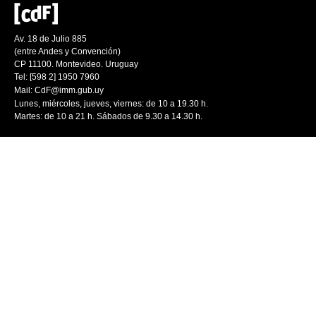
Av. 18 de Julio 885
(entre Andes y Convención)
CP 11100. Montevideo. Uruguay
Tel: [598 2] 1950 7960
Mail:
CdF@imm.gub.uy
Lunes, miércoles, jueves, viernes: de 10 a 19.30 h.
Martes: de 10 a 21 h. Sábados de 9.30 a 14.30 h.