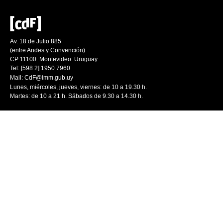
Av. 18 de Julio 885
(entre Andes y Convención)
CP 11100. Montevideo. Uruguay
Tel: [598 2] 1950 7960
Mail:
CdF@imm.gub.uy
Lunes, miércoles, jueves, viernes: de 10 a 19.30 h.
Martes: de 10 a 21 h. Sábados de 9.30 a 14.30 h.