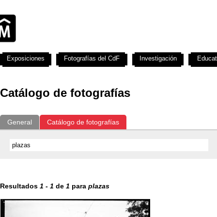
Exposiciones
Fotografías del CdF
Investigación
Educat
Catálogo de fotografías
General
Catálogo de fotografías
Resultados
1
-
1
de
1
para
plazas