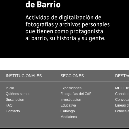
INSTITUCIONALES
SECCIONES
DESTA
Inicio
Exposiciones
MUFF, fes
Quiénes somos
Fotografías del CdF
Canal d
Suscripción
Investigación
Convoca
FAQ
Educativa
Líneas d
Contacto
Catálogo
Fotoviaj
Mediateca