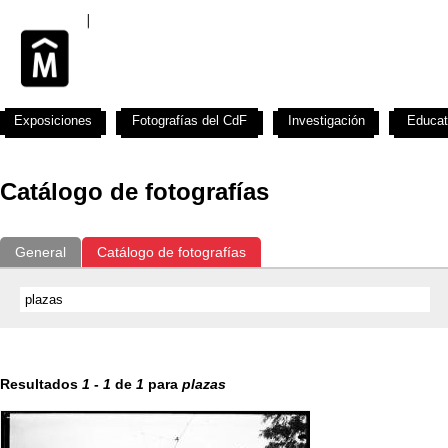
Exposiciones
Fotografías del CdF
Investigación
Educat
Catálogo de fotografías
General
Catálogo de fotografías
Resultados
1
-
1
de
1
para
plazas