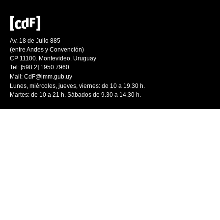
Av. 18 de Julio 885
(entre Andes y Convención)
CP 11100. Montevideo. Uruguay
Tel: [598 2] 1950 7960
Mail:
CdF@imm.gub.uy
Lunes, miércoles, jueves, viernes: de 10 a 19.30 h.
Martes: de 10 a 21 h. Sábados de 9.30 a 14.30 h.