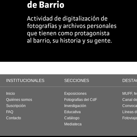
INSTITUCIONALES
SECCIONES
DESTA
Inicio
Exposiciones
MUFF, fes
Quiénes somos
Fotografías del CdF
Canal d
Suscripción
Investigación
Convoca
FAQ
Educativa
Líneas d
Contacto
Catálogo
Fotoviaj
Mediateca