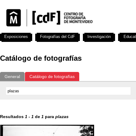
Exposiciones
Fotografías del CdF
Investigación
Educat
Catálogo de fotografías
General
Catálogo de fotografías
Resultados
1
-
1
de
1
para
plazas