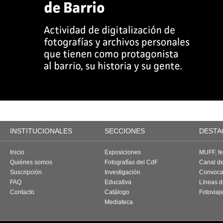
INSTITUCIONALES
SECCIONES
DESTA
Inicio
Exposiciones
MUFF, fes
Quiénes somos
Fotografías del CdF
Canal d
Suscripción
Investigación
Convoca
FAQ
Educativa
Líneas d
Contacto
Catálogo
Fotoviaj
Mediateca