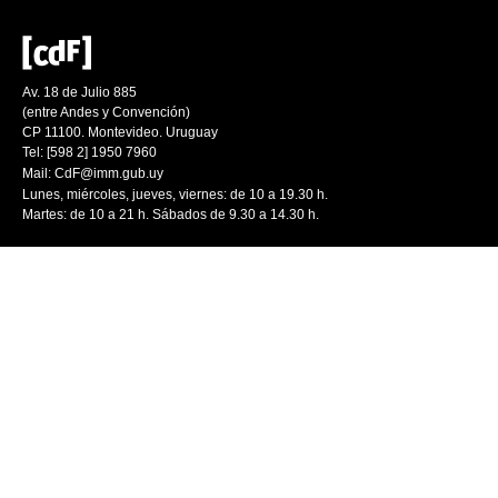
Av. 18 de Julio 885
(entre Andes y Convención)
CP 11100. Montevideo. Uruguay
Tel: [598 2] 1950 7960
Mail:
CdF@imm.gub.uy
Lunes, miércoles, jueves, viernes: de 10 a 19.30 h.
Martes: de 10 a 21 h. Sábados de 9.30 a 14.30 h.