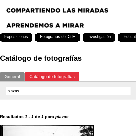
Exposiciones
Fotografías del CdF
Investigación
Educat
Catálogo de fotografías
General
Catálogo de fotografías
Resultados
1
-
1
de
1
para
plazas