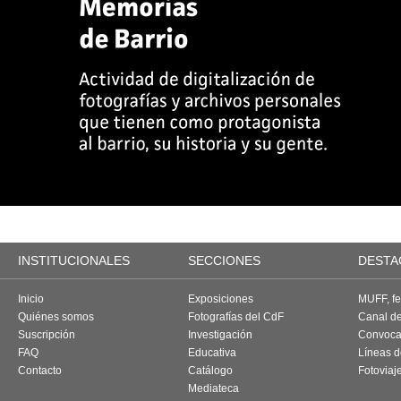
INSTITUCIONALES
SECCIONES
DESTA
Inicio
Exposiciones
MUFF, fes
Quiénes somos
Fotografías del CdF
Canal d
Suscripción
Investigación
Convoca
FAQ
Educativa
Líneas d
Contacto
Catálogo
Fotoviaj
Mediateca