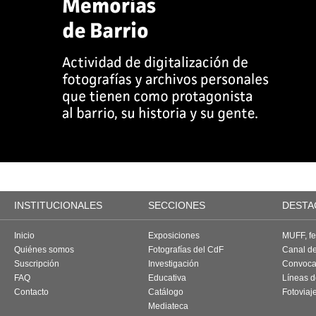
INSTITUCIONALES
SECCIONES
DESTA
Inicio
Exposiciones
MUFF, fes
Quiénes somos
Fotografías del CdF
Canal d
Suscripción
Investigación
Convoca
FAQ
Educativa
Líneas d
Contacto
Catálogo
Fotoviaj
Mediateca