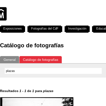
Exposiciones
Fotografías del CdF
Investigación
Educat
Catálogo de fotografías
General
Catálogo de fotografías
Resultados
1
-
1
de
1
para
plazas