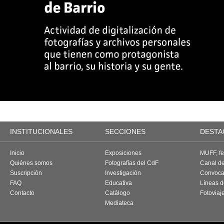
INSTITUCIONALES
SECCIONES
DESTA
Inicio
Exposiciones
MUFF, fes
Quiénes somos
Fotografías del CdF
Canal d
Suscripción
Investigación
Convoca
FAQ
Educativa
Líneas d
Contacto
Catálogo
Fotoviaj
Mediateca