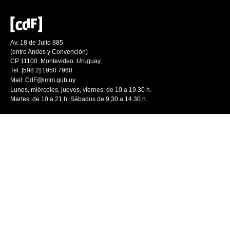
Av. 18 de Julio 885
(entre Andes y Convención)
CP 11100. Montevideo. Uruguay
Tel: [598 2] 1950 7960
Mail:
CdF@imm.gub.uy
Lunes, miércoles, jueves, viernes: de 10 a 19.30 h.
Martes: de 10 a 21 h. Sábados de 9.30 a 14.30 h.