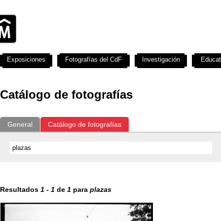
Exposiciones
Fotografías del CdF
Investigación
Educat
Catálogo de fotografías
General
Catálogo de fotografías
Resultados
1
-
1
de
1
para
plazas