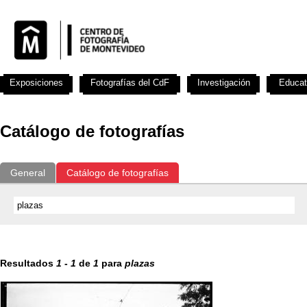
Exposiciones
Fotografías del CdF
Investigación
Educat
Catálogo de fotografías
General
Catálogo de fotografías
Resultados
1
-
1
de
1
para
plazas