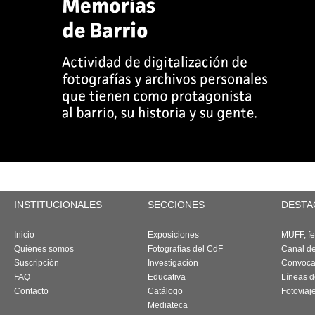
INSTITUCIONALES
SECCIONES
DESTA
Inicio
Exposiciones
MUFF, fes
Quiénes somos
Fotografías del CdF
Canal d
Suscripción
Investigación
Convoca
FAQ
Educativa
Líneas d
Contacto
Catálogo
Fotoviaj
Mediateca