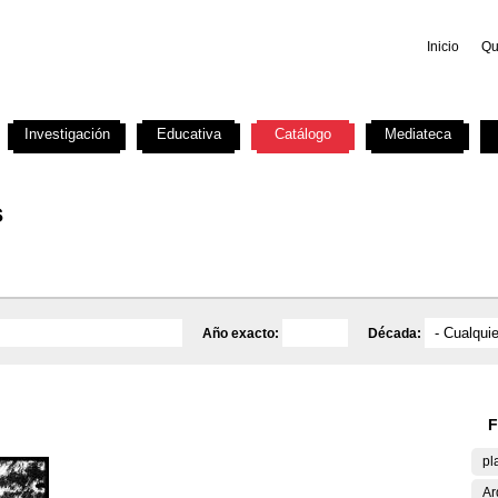
Inicio
Qu
Investigación
Educativa
Catálogo
Mediateca
s
Año exacto:
Década:
F
pl
Ar