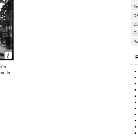
So
DE
Du
Ca
Pa
P
ción
ha, la