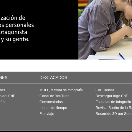
NES
DESTACADOS
nes
MUFF, festival de fotografía
CdF Tienda
as del CdF
Canal de YouTube
Descargar logo CdF
ión
Convocatorias
Escuelas de fotografía
Líneas de tiempo
Revista Sueño de la 
Fotoviaje
Recorrido 3D por Sed
a