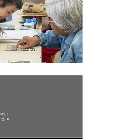
Razón
e CdF