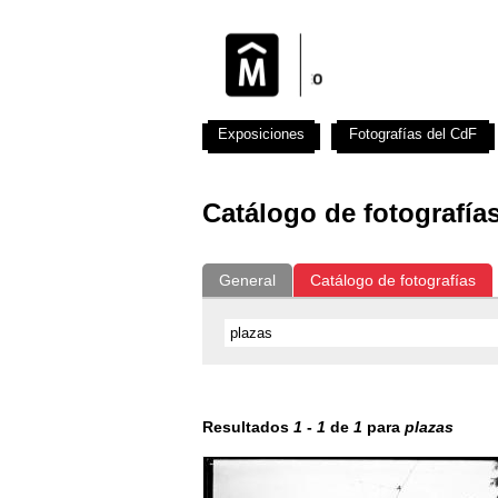
Exposiciones
Fotografías del CdF
Catálogo de fotografía
General
Catálogo de fotografías
Resultados
1
-
1
de
1
para
plazas