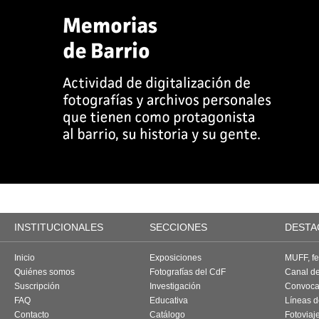
INSTITUCIONALES
SECCIONES
DESTA
Inicio
Exposiciones
MUFF, fes
Quiénes somos
Fotografías del CdF
Canal d
Suscripción
Investigación
Convoca
FAQ
Educativa
Líneas d
Contacto
Catálogo
Fotoviaj