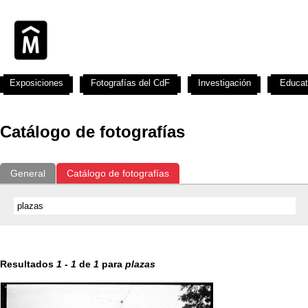
Exposiciones
Fotografías del CdF
Investigación
Educat
Catálogo de fotografías
General
Catálogo de fotografías
Resultados
1
-
1
de
1
para
plazas