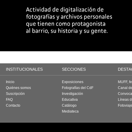
INSTITUCIONALES
SECCIONES
DESTA
Inicio
Exposiciones
MUFF, fes
Quiénes somos
Fotografías del CdF
Canal d
Suscripción
Investigación
Convoca
FAQ
Educativa
Líneas d
Contacto
Catálogo
Fotoviaj
Mediateca