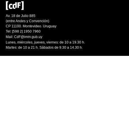
Av. 18 de Julio 885
(entre Andes y Convención)
CP 11100. Montevideo. Uruguay
Tel: [598 2] 1950 7960
Mail:
CdF@imm.gub.uy
Lunes, miércoles, jueves, viernes: de 10 a 19.30 h.
Martes: de 10 a 21 h. Sábados de 9.30 a 14.30 h.