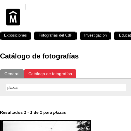
Exposiciones
Fotografías del CdF
Investigación
Educat
Catálogo de fotografías
General
Catálogo de fotografías
Resultados
1
-
1
de
1
para
plazas