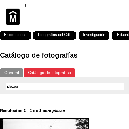
Exposiciones
Fotografías del CdF
Investigación
Educat
Catálogo de fotografías
General
Catálogo de fotografías
Resultados
1
-
1
de
1
para
plazas