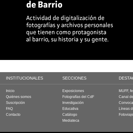
INSTITUCIONALES
SECCIONES
DESTA
Inicio
Exposiciones
MUFF, fes
Quiénes somos
Fotografías del CdF
Canal d
Suscripción
Investigación
Convoca
FAQ
Educativa
Líneas d
Contacto
Catálogo
Fotoviaj
Mediateca