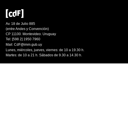
Av. 18 de Julio 885
(entre Andes y Convención)
CP 11100. Montevideo. Uruguay
Tel: [598 2] 1950 7960
Mail:
CdF@imm.gub.uy
Lunes, miércoles, jueves, viernes: de 10 a 19.30 h.
Martes: de 10 a 21 h. Sábados de 9.30 a 14.30 h.