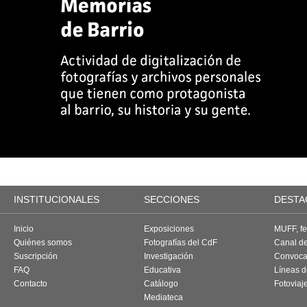
INSTITUCIONALES
SECCIONES
DESTA
Inicio
Exposiciones
MUFF, fes
Quiénes somos
Fotografías del CdF
Canal d
Suscripción
Investigación
Convoca
FAQ
Educativa
Líneas d
Contacto
Catálogo
Fotoviaj
Mediateca