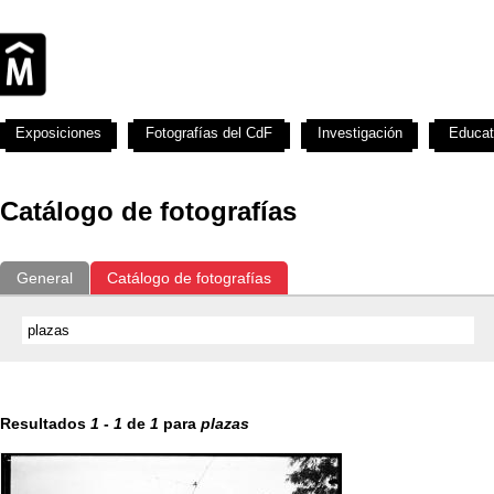
Exposiciones
Fotografías del CdF
Investigación
Educat
Catálogo de fotografías
General
Catálogo de fotografías
Resultados
1
-
1
de
1
para
plazas