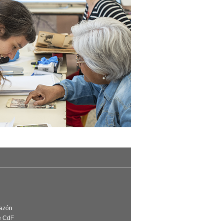
Razón
e CdF