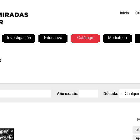
Inicio
Qu
Investigación
Educativa
Catálogo
Mediateca
s
Año exacto:
Década:
F
pl
Ar