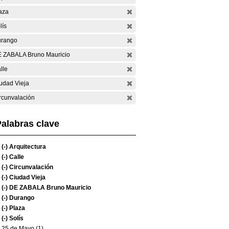
aza
lís
rango
 ZABALA Bruno Mauricio
lle
udad Vieja
rcunvalación
alabras clave
(-)
Arquitectura
(-)
Calle
(-)
Circunvalación
(-)
Ciudad Vieja
(-)
DE ZABALA Bruno Mauricio
(-)
Durango
(-)
Plaza
(-)
Solís
25 de Mayo (1)