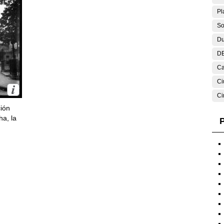
Pl
So
Du
DE
Ca
Ci
Ci
ción
ha, la
P