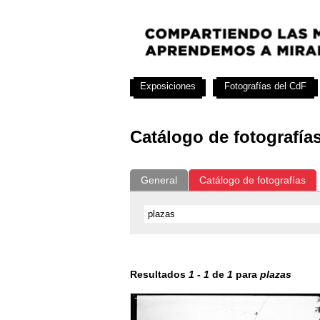
Exposiciones
Fotografías del CdF
Catálogo de fotografía
General
Catálogo de fotografías
Resultados
1
-
1
de
1
para
plazas