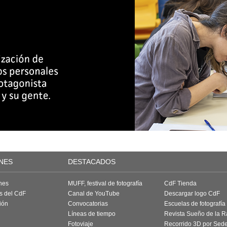
NES
DESTACADOS
nes
MUFF, festival de fotografía
CdF Tienda
as del CdF
Canal de YouTube
Descargar logo CdF
ión
Convocatorias
Escuelas de fotografía
Líneas de tiempo
Revista Sueño de la 
Fotoviaje
Recorrido 3D por Sed