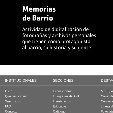
INSTITUCIONALES
SECCIONES
DESTA
Inicio
Exposiciones
MUFF, fes
Quiénes somos
Fotografías del CdF
Canal d
Suscripción
Investigación
Convoca
FAQ
Educativa
Líneas d
Contacto
Catálogo
Fotoviaj