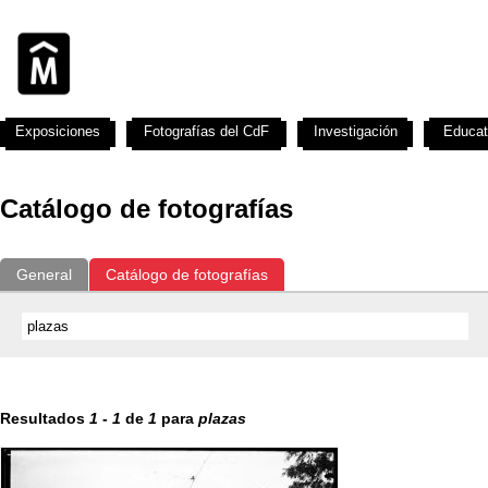
Exposiciones
Fotografías del CdF
Investigación
Educat
Catálogo de fotografías
General
Catálogo de fotografías
Resultados
1
-
1
de
1
para
plazas