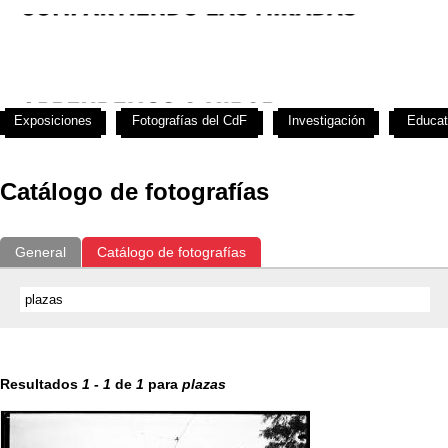
Exposiciones
Fotografías del CdF
Investigación
Educat
Catálogo de fotografías
General
Catálogo de fotografías
Resultados
1
-
1
de
1
para
plazas