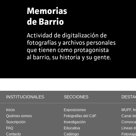
INSTITUCIONALES
SECCIONES
DESTA
Inicio
Exposiciones
MUFF, fes
Quiénes somos
Fotografías del CdF
Canal d
Suscripción
Investigación
Convoca
FAQ
Educativa
Líneas d
Contacto
Catálogo
Fotoviaj