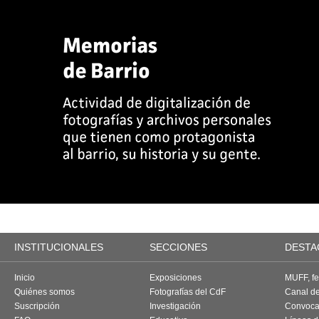
INSTITUCIONALES
SECCIONES
DESTA
Inicio
Exposiciones
MUFF, fes
Quiénes somos
Fotografías del CdF
Canal d
Suscripción
Investigación
Convoca