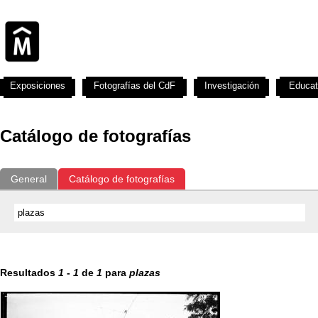
Exposiciones
Fotografías del CdF
Investigación
Educat
Catálogo de fotografías
General
Catálogo de fotografías
Resultados
1
-
1
de
1
para
plazas