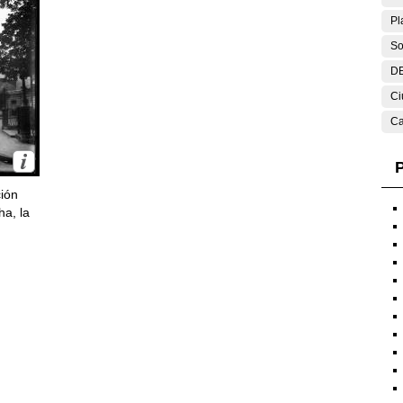
Pl
So
DE
Ci
Ca
P
ción
ha, la