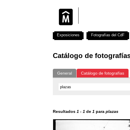
Exposiciones
Fotografías del CdF
Catálogo de fotografía
General
Catálogo de fotografías
Resultados
1
-
1
de
1
para
plazas