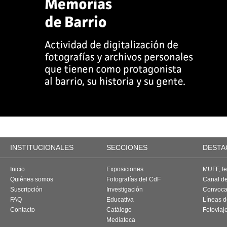
INSTITUCIONALES
SECCIONES
DESTA
Inicio
Exposiciones
MUFF, fes
Quiénes somos
Fotografías del CdF
Canal d
Suscripción
Investigación
Convoca
FAQ
Educativa
Líneas d
Contacto
Catálogo
Fotoviaj
Mediateca