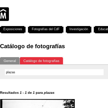
Exposiciones
Fotografías del CdF
Investigación
Educat
Catálogo de fotografías
General
Catálogo de fotografías
Resultados
1
-
1
de
1
para
plazas