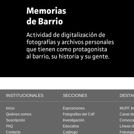
INSTITUCIONALES
SECCIONES
DESTA
Inicio
Exposiciones
MUFF, fes
Quiénes somos
Fotografías del CdF
Canal d
Suscripción
Investigación
Convoca
FAQ
Educativa
Líneas d
Contacto
Catálogo
Fotoviaj