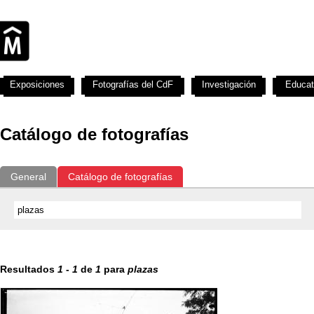
Exposiciones
Fotografías del CdF
Investigación
Educat
Catálogo de fotografías
General
Catálogo de fotografías
Resultados
1
-
1
de
1
para
plazas