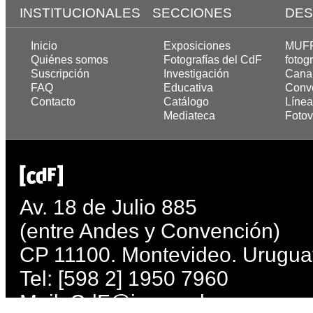
INSTITUCIONALES
SECCIONES
DES
Inicio
Exposiciones
MUFF,
Quiénes somos
Fotografías del CdF
fotogr
Suscripción
Investigación
Cana
FAQ
Educativa
Convo
Contacto
Catálogo
Línea
Mediateca
Fotov
Av. 18 de Julio 885
(entre Andes y Convención)
CP 11100. Montevideo. Urugua
Tel: [598 2] 1950 7960
Mail:
CdF@imm.gub.uy