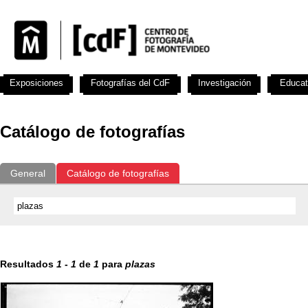
Exposiciones
Fotografías del CdF
Investigación
Educat
Catálogo de fotografías
General
Catálogo de fotografías
Resultados
1
-
1
de
1
para
plazas