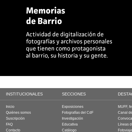
INSTITUCIONALES
SECCIONES
DESTA
Inicio
Exposiciones
MUFF, fes
Quiénes somos
Fotografías del CdF
Canal d
Suscripción
Investigación
Convoca
FAQ
Educativa
Líneas d
Contacto
Catálogo
Fotoviaj