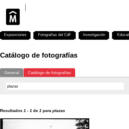
Exposiciones
Fotografías del CdF
Investigación
Educat
Catálogo de fotografías
General
Catálogo de fotografías
Resultados
1
-
1
de
1
para
plazas