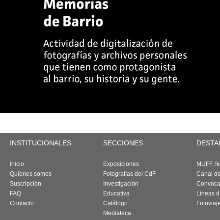
INSTITUCIONALES
SECCIONES
DESTA
Inicio
Exposiciones
MUFF, fes
Quiénes somos
Fotografías del CdF
Canal d
Suscripción
Investigación
Convoca
FAQ
Educativa
Líneas d
Contacto
Catálogo
Fotoviaj
Mediateca