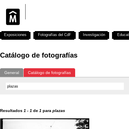
Exposiciones
Fotografías del CdF
Investigación
Educat
Catálogo de fotografías
General
Catálogo de fotografías
Resultados
1
-
1
de
1
para
plazas