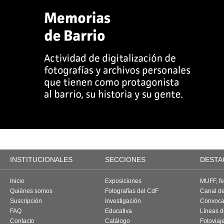
INSTITUCIONALES
SECCIONES
DESTA
Inicio
Exposiciones
MUFF, fes
Quiénes somos
Fotografías del CdF
Canal d
Suscripción
Investigación
Convoca
FAQ
Educativa
Líneas d
Contacto
Catálogo
Fotoviaj