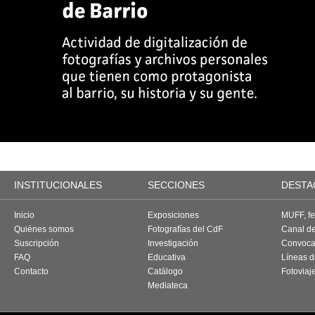
INSTITUCIONALES
SECCIONES
DESTA
Inicio
Exposiciones
MUFF, fes
Quiénes somos
Fotografías del CdF
Canal d
Suscripción
Investigación
Convoca
FAQ
Educativa
Líneas d
Contacto
Catálogo
Fotoviaj
Mediateca