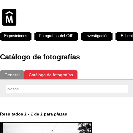
Exposiciones
Fotografías del CdF
Investigación
Educat
Catálogo de fotografías
General
Catálogo de fotografías
Resultados
1
-
1
de
1
para
plazas