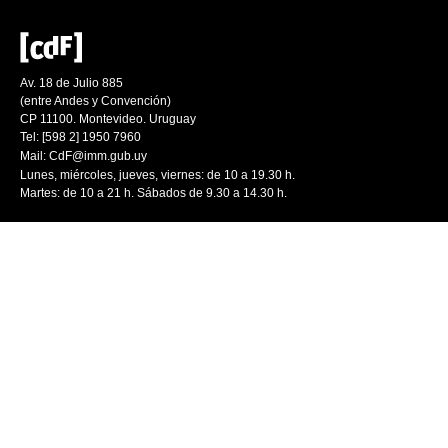
Av. 18 de Julio 885
(entre Andes y Convención)
CP 11100. Montevideo. Uruguay
Tel: [598 2] 1950 7960
Mail:
CdF@imm.gub.uy
Lunes, miércoles, jueves, viernes: de 10 a 19.30 h.
Martes: de 10 a 21 h. Sábados de 9.30 a 14.30 h.