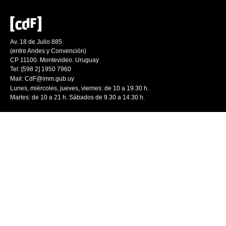
Av. 18 de Julio 885
(entre Andes y Convención)
CP 11100. Montevideo. Uruguay
Tel: [598 2] 1950 7960
Mail:
CdF@imm.gub.uy
Lunes, miércoles, jueves, viernes: de 10 a 19.30 h.
Martes: de 10 a 21 h. Sábados de 9.30 a 14.30 h.