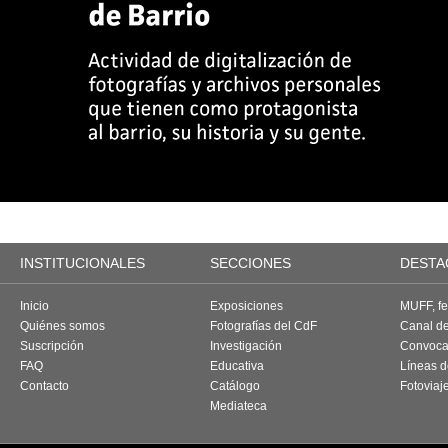
INSTITUCIONALES
SECCIONES
DESTA
Inicio
Exposiciones
MUFF, fes
Quiénes somos
Fotografías del CdF
Canal d
Suscripción
Investigación
Convoca
FAQ
Educativa
Líneas d
Contacto
Catálogo
Fotoviaj
Mediateca