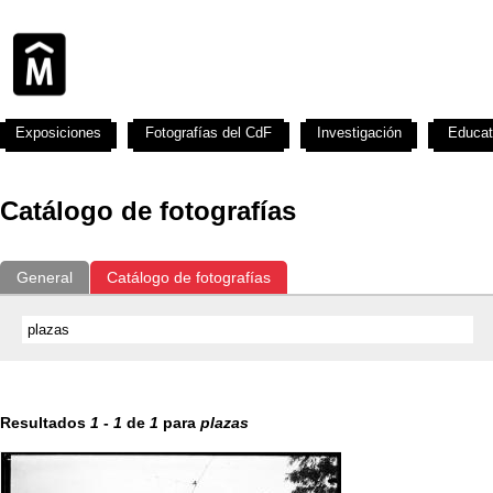
Exposiciones
Fotografías del CdF
Investigación
Educat
Catálogo de fotografías
General
Catálogo de fotografías
Resultados
1
-
1
de
1
para
plazas