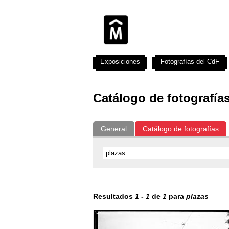
Exposiciones
Fotografías del CdF
Catálogo de fotografía
General
Catálogo de fotografías
Resultados
1
-
1
de
1
para
plazas