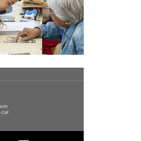
Razón
e CdF