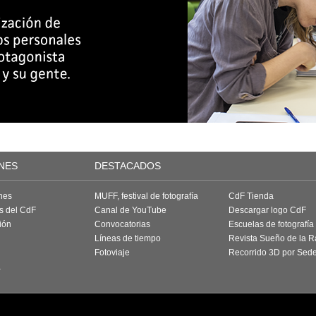
NES
DESTACADOS
nes
MUFF, festival de fotografía
CdF Tienda
as del CdF
Canal de YouTube
Descargar logo CdF
ión
Convocatorias
Escuelas de fotografía
Líneas de tiempo
Revista Sueño de la 
Fotoviaje
Recorrido 3D por Sed
a