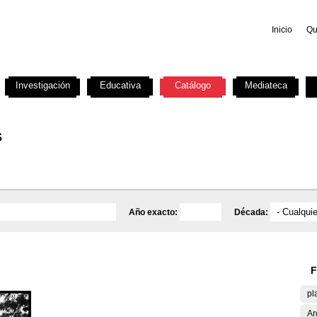
Inicio
Qu
Investigación
Educativa
Catálogo
Mediateca
s
Año exacto:
Década:
F
pl
Ar