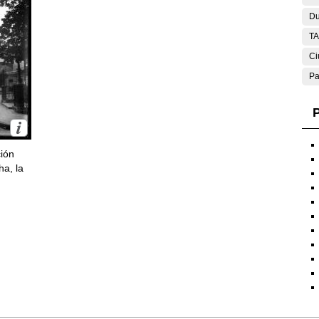
Du
T
Ci
Pa
P
ción
ha, la