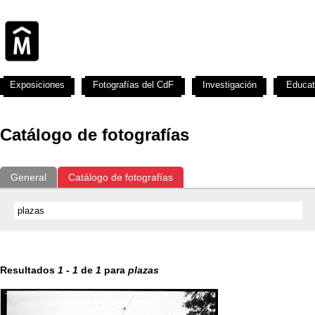
Exposiciones
Fotografías del CdF
Investigación
Educat
Catálogo de fotografías
General
Catálogo de fotografías
Resultados
1
-
1
de
1
para
plazas