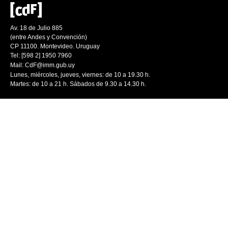
Av. 18 de Julio 885
(entre Andes y Convención)
CP 11100. Montevideo. Uruguay
Tel: [598 2] 1950 7960
Mail:
CdF@imm.gub.uy
Lunes, miércoles, jueves, viernes: de 10 a 19.30 h.
Martes: de 10 a 21 h. Sábados de 9.30 a 14.30 h.