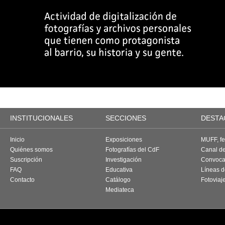
INSTITUCIONALES
SECCIONES
DESTA
Inicio
Exposiciones
MUFF, fes
Quiénes somos
Fotografías del CdF
Canal d
Suscripción
Investigación
Convoca
FAQ
Educativa
Líneas d
Contacto
Catálogo
Fotoviaj
Mediateca