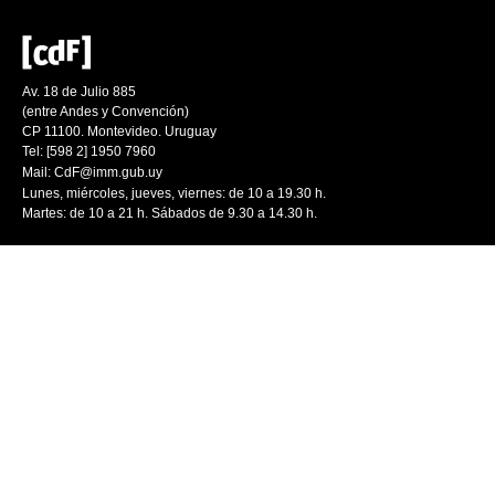
Av. 18 de Julio 885
(entre Andes y Convención)
CP 11100. Montevideo. Uruguay
Tel: [598 2] 1950 7960
Mail:
CdF@imm.gub.uy
Lunes, miércoles, jueves, viernes: de 10 a 19.30 h.
Martes: de 10 a 21 h. Sábados de 9.30 a 14.30 h.