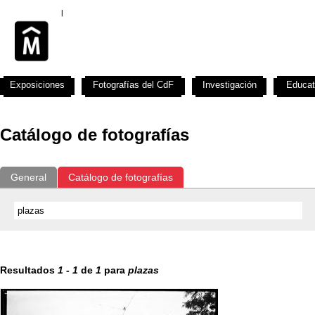
Exposiciones
Fotografías del CdF
Investigación
Educat
Catálogo de fotografías
General
Catálogo de fotografías
Resultados
1
-
1
de
1
para
plazas