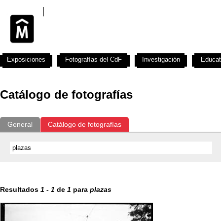
Exposiciones
Fotografías del CdF
Investigación
Educat
Catálogo de fotografías
General
Catálogo de fotografías
Resultados
1
-
1
de
1
para
plazas