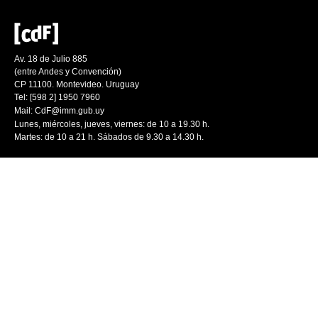
Av. 18 de Julio 885
(entre Andes y Convención)
CP 11100. Montevideo. Uruguay
Tel: [598 2] 1950 7960
Mail:
CdF@imm.gub.uy
Lunes, miércoles, jueves, viernes: de 10 a 19.30 h.
Martes: de 10 a 21 h. Sábados de 9.30 a 14.30 h.