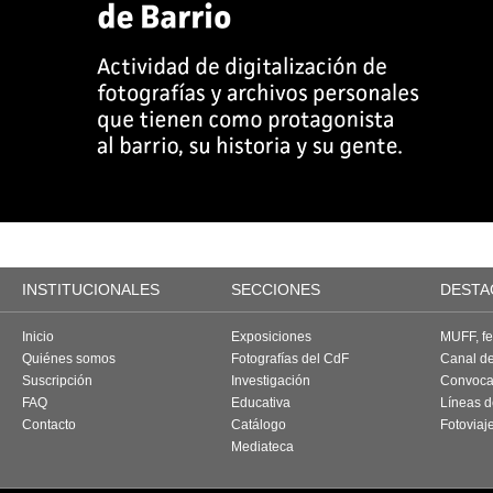
INSTITUCIONALES
SECCIONES
DESTA
Inicio
Exposiciones
MUFF, fes
Quiénes somos
Fotografías del CdF
Canal d
Suscripción
Investigación
Convoca
FAQ
Educativa
Líneas d
Contacto
Catálogo
Fotoviaj
Mediateca