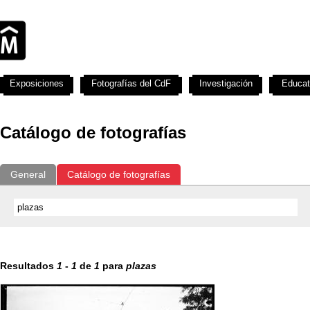
Exposiciones
Fotografías del CdF
Investigación
Educat
Catálogo de fotografías
General
Catálogo de fotografías
Resultados
1
-
1
de
1
para
plazas