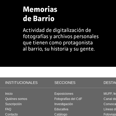
INSTITUCIONALES
SECCIONES
DESTA
Inicio
Exposiciones
MUFF, fes
Quiénes somos
Fotografías del CdF
Canal d
Suscripción
Investigación
Convoca
FAQ
Educativa
Líneas d
Contacto
Catálogo
Fotoviaj