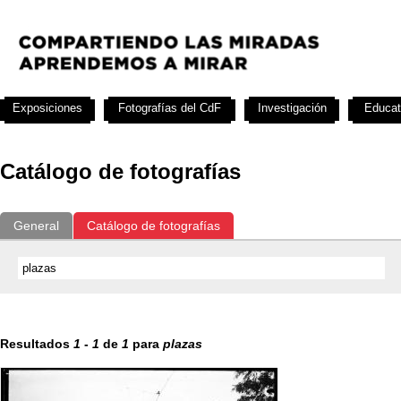
Exposiciones
Fotografías del CdF
Investigación
Educat
Catálogo de fotografías
General
Catálogo de fotografías
Resultados
1
-
1
de
1
para
plazas