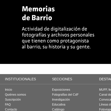
INSTITUCIONALES
SECCIONES
DESTA
Inicio
Exposiciones
MUFF, fes
Quiénes somos
Fotografías del CdF
Canal d
Suscripción
Investigación
Convoca
FAQ
Educativa
Líneas d
Contacto
Catálogo
Fotoviaj