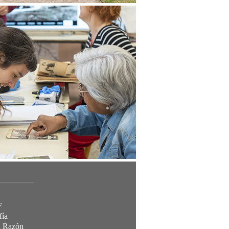
F
fía
a Razón