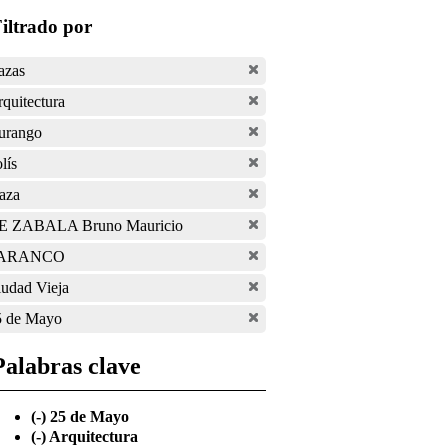
iltrado por
azas
quitectura
urango
lís
aza
E ZABALA Bruno Mauricio
ARANCO
udad Vieja
5 de Mayo
Palabras clave
(-)
25 de Mayo
(-)
Arquitectura