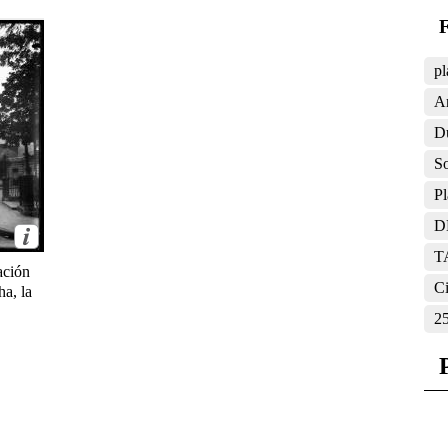
F
pl
Ar
D
So
Pl
D
T
ación
Ci
ha, la
2