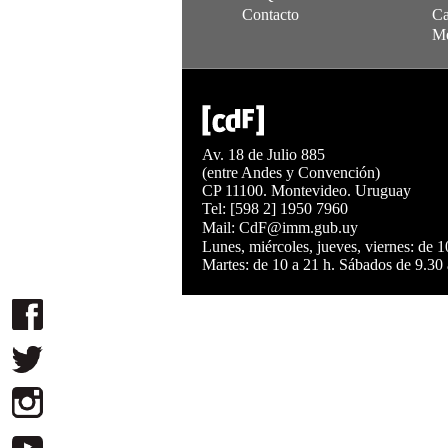
Contacto
Ca
Me
Av. 18 de Julio 885
(entre Andes y Convención)
CP 11100. Montevideo. Uruguay
Tel: [598 2] 1950 7960
Mail:
CdF@imm.gub.uy
Lunes, miércoles, jueves, viernes: de 1
Martes: de 10 a 21 h. Sábados de 9.30 