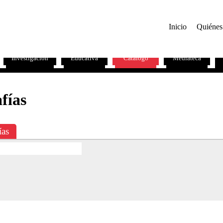
Inicio
Quiénes
Investigación
Educativa
Catálogo
Mediateca
fías
ías