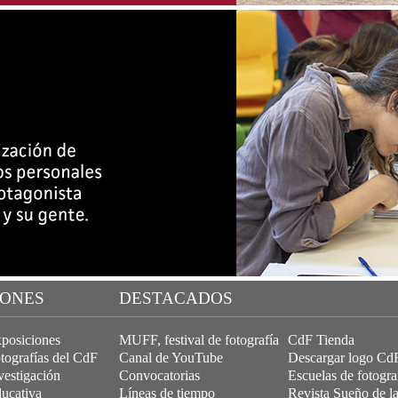
IONES
DESTACADOS
posiciones
MUFF, festival de fotografía
CdF Tienda
tografías del CdF
Canal de YouTube
Descargar logo Cd
vestigación
Convocatorias
Escuelas de fotogra
ucativa
Líneas de tiempo
Revista Sueño de l