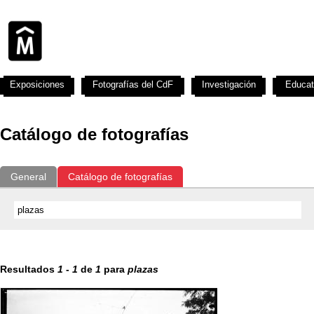
Exposiciones
Fotografías del CdF
Investigación
Educat
Catálogo de fotografías
General
Catálogo de fotografías
Resultados
1
-
1
de
1
para
plazas