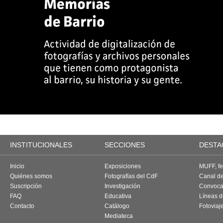
INSTITUCIONALES
SECCIONES
DESTA
Inicio
Exposiciones
MUFF, fes
Quiénes somos
Fotografías del CdF
Canal d
Suscripción
Investigación
Convoca
FAQ
Educativa
Líneas d
Contacto
Catálogo
Fotoviaj
Mediateca