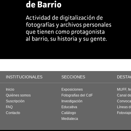
INSTITUCIONALES
SECCIONES
DESTA
Inicio
Exposiciones
MUFF, fes
Quiénes somos
Fotografías del CdF
Canal d
Suscripción
Investigación
Convoca
FAQ
Educativa
Líneas d
Contacto
Catálogo
Fotoviaj
Mediateca