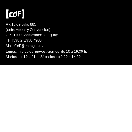
Av. 18 de Julio 885
(entre Andes y Convención)
CP 11100. Montevideo. Uruguay
Tel: [598 2] 1950 7960
Mail:
CdF@imm.gub.uy
Lunes, miércoles, jueves, viernes: de 10 a 19.30 h.
Martes: de 10 a 21 h. Sábados de 9.30 a 14.30 h.