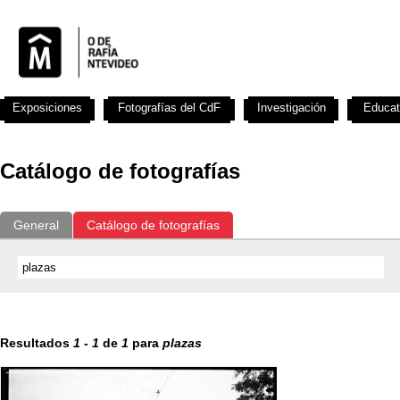
Exposiciones
Fotografías del CdF
Investigación
Educat
Catálogo de fotografías
General
Catálogo de fotografías
Resultados
1
-
1
de
1
para
plazas