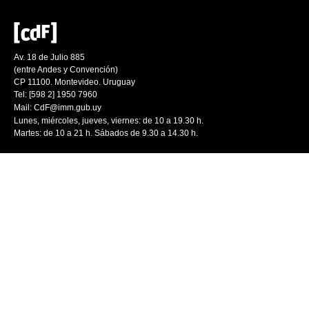
Av. 18 de Julio 885
(entre Andes y Convención)
CP 11100. Montevideo. Uruguay
Tel: [598 2] 1950 7960
Mail:
CdF@imm.gub.uy
Lunes, miércoles, jueves, viernes: de 10 a 19.30 h.
Martes: de 10 a 21 h. Sábados de 9.30 a 14.30 h.