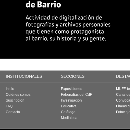
INSTITUCIONALES
SECCIONES
DESTA
Inicio
Exposiciones
MUFF, fes
Quiénes somos
Fotografías del CdF
Canal d
Suscripción
Investigación
Convoca
FAQ
Educativa
Líneas d
Contacto
Catálogo
Fotoviaj
Mediateca