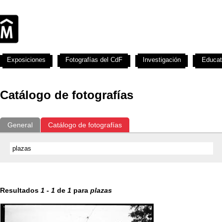
Exposiciones
Fotografías del CdF
Investigación
Educat
Catálogo de fotografías
General
Catálogo de fotografías
Resultados
1
-
1
de
1
para
plazas