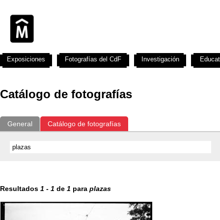
Exposiciones
Fotografías del CdF
Investigación
Educat
Catálogo de fotografías
General
Catálogo de fotografías
Resultados
1
-
1
de
1
para
plazas