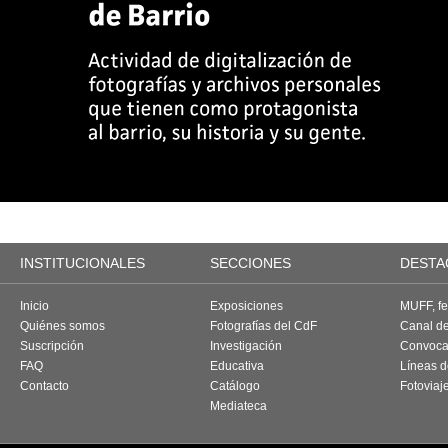
INSTITUCIONALES
SECCIONES
DESTA
Inicio
Exposiciones
MUFF, fes
Quiénes somos
Fotografías del CdF
Canal d
Suscripción
Investigación
Convoca
FAQ
Educativa
Líneas d
Contacto
Catálogo
Fotoviaj
Mediateca