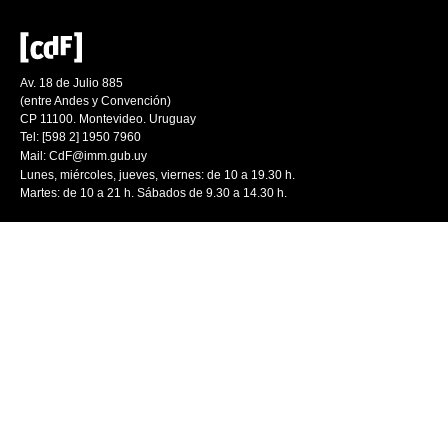
Av. 18 de Julio 885
(entre Andes y Convención)
CP 11100. Montevideo. Uruguay
Tel: [598 2] 1950 7960
Mail:
CdF@imm.gub.uy
Lunes, miércoles, jueves, viernes: de 10 a 19.30 h.
Martes: de 10 a 21 h. Sábados de 9.30 a 14.30 h.