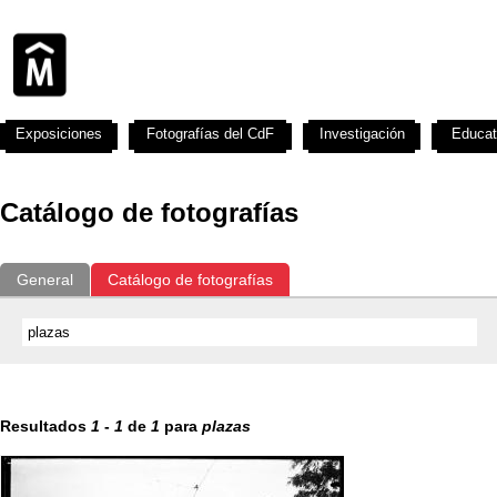
Exposiciones
Fotografías del CdF
Investigación
Educat
Catálogo de fotografías
General
Catálogo de fotografías
Resultados
1
-
1
de
1
para
plazas