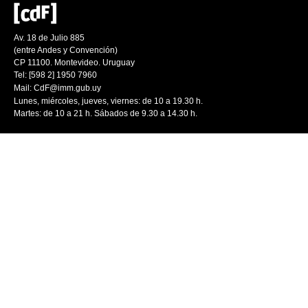
Av. 18 de Julio 885
(entre Andes y Convención)
CP 11100. Montevideo. Uruguay
Tel: [598 2] 1950 7960
Mail:
CdF@imm.gub.uy
Lunes, miércoles, jueves, viernes: de 10 a 19.30 h.
Martes: de 10 a 21 h. Sábados de 9.30 a 14.30 h.