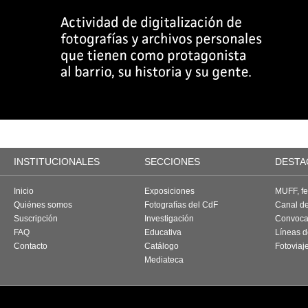
INSTITUCIONALES
SECCIONES
DESTA
Inicio
Exposiciones
MUFF, fes
Quiénes somos
Fotografías del CdF
Canal d
Suscripción
Investigación
Convoca
FAQ
Educativa
Líneas d
Contacto
Catálogo
Fotoviaj
Mediateca