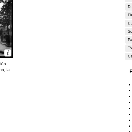
Du
Pl
DE
So
Pa
T
Ca
ción
ha, la
P