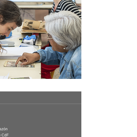
Razón
e CdF