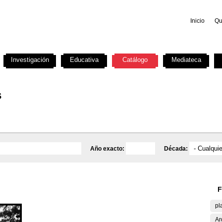
Inicio
Qu
Investigación
Educativa
Catálogo
Mediateca
s
Año exacto:
Década:
F
pl
Ar