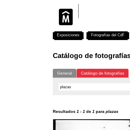
Exposiciones
Fotografías del CdF
Catálogo de fotografía
General
Catálogo de fotografías
Resultados
1
-
1
de
1
para
plazas