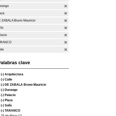
rango
aza
 ZABALA Bruno Mauricio
lís
lacio
ARANCO
lle
alabras clave
(-)
Arquitectura
(-)
Calle
(-)
DE ZABALA Bruno Mauricio
(-)
Durango
(-)
Palacio
(-)
Plaza
(-)
Solís
(-)
TARANCO
25 de Mayo (1)