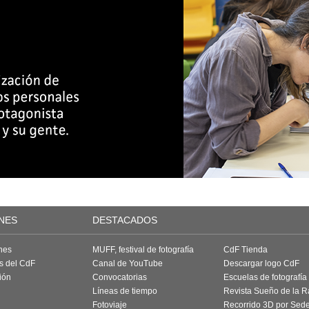
NES
DESTACADOS
nes
MUFF, festival de fotografía
CdF Tienda
as del CdF
Canal de YouTube
Descargar logo CdF
ión
Convocatorias
Escuelas de fotografía
Líneas de tiempo
Revista Sueño de la 
Fotoviaje
Recorrido 3D por Sed