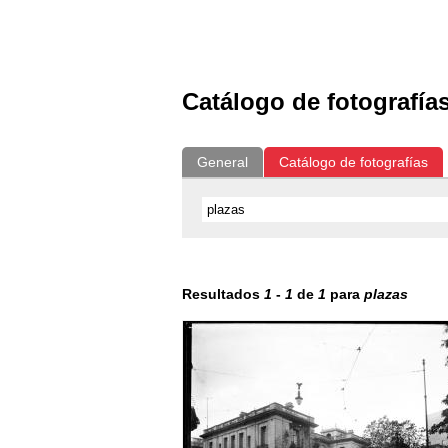
Exposiciones
Fotografías del CdF
Catálogo de fotografía
General
Catálogo de fotografías
Resultados
1
-
1
de
1
para
plazas