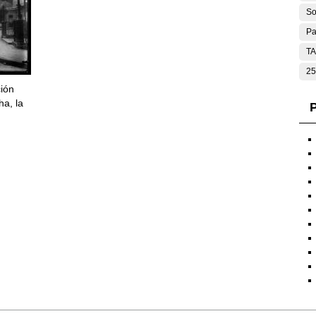
So
Pa
T
25
ción
ha, la
P