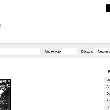
Investigación
Educativa
Catálogo
Mediateca
s
Año exacto:
Década:
F
pl
Ar
Du
Pl
DE