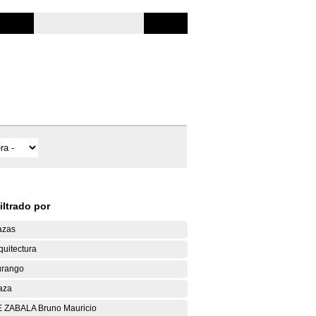
iltrado por
azas
quitectura
rango
aza
 ZABALA Bruno Mauricio