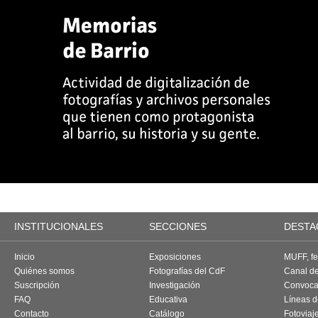
INSTITUCIONALES
SECCIONES
DESTA
Inicio
Exposiciones
MUFF, fes
Quiénes somos
Fotografías del CdF
Canal d
Suscripción
Investigación
Convoca
FAQ
Educativa
Líneas d
Contacto
Catálogo
Fotoviaj