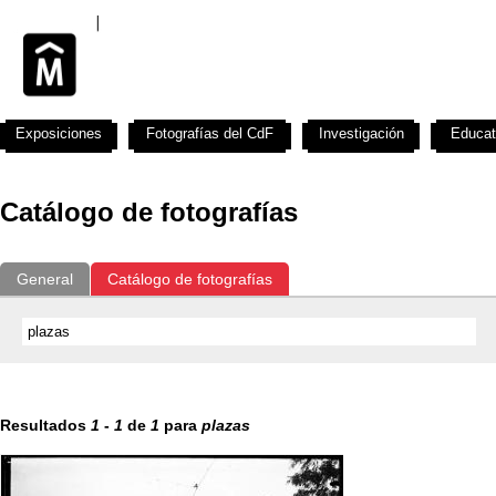
Exposiciones
Fotografías del CdF
Investigación
Educat
Catálogo de fotografías
General
Catálogo de fotografías
Resultados
1
-
1
de
1
para
plazas