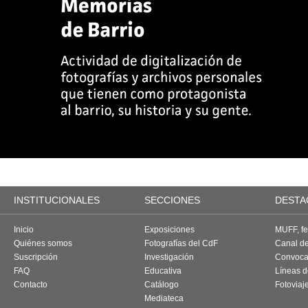
INSTITUCIONALES
SECCIONES
DESTA
Inicio
Exposiciones
MUFF, fes
Quiénes somos
Fotografías del CdF
Canal d
Suscripción
Investigación
Convoca
FAQ
Educativa
Líneas d
Contacto
Catálogo
Fotoviaj
Mediateca