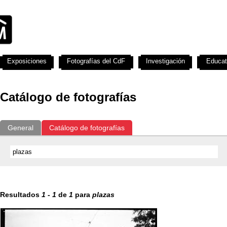
Exposiciones
Fotografías del CdF
Investigación
Educat
Catálogo de fotografías
General
Catálogo de fotografías
Resultados
1
-
1
de
1
para
plazas