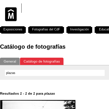
Exposiciones
Fotografías del CdF
Investigación
Educat
Catálogo de fotografías
General
Catálogo de fotografías
Resultados
1
-
1
de
1
para
plazas