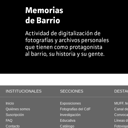
INSTITUCIONALES
SECCIONES
DESTA
Inicio
Exposiciones
MUFF, fes
Quiénes somos
Fotografías del CdF
Canal d
Suscripción
Investigación
Convoca
FAQ
Educativa
Líneas d
Contacto
Catálogo
Fotoviaj