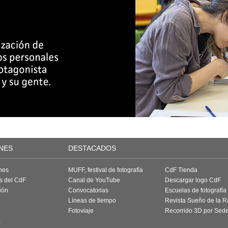
NES
DESTACADOS
nes
MUFF, festival de fotografía
CdF Tienda
as del CdF
Canal de YouTube
Descargar logo CdF
ión
Convocatorias
Escuelas de fotografía
Líneas de tiempo
Revista Sueño de la 
Fotoviaje
Recorrido 3D por Sed
a