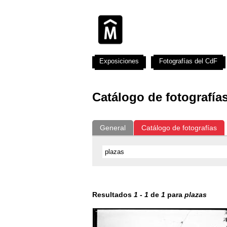
Exposiciones
Fotografías del CdF
Catálogo de fotografía
General
Catálogo de fotografías
Resultados
1
-
1
de
1
para
plazas