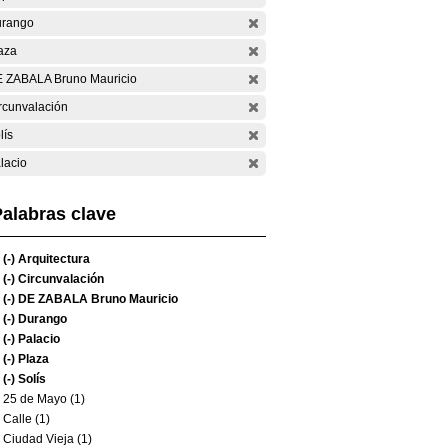
rango
aza
 ZABALA Bruno Mauricio
rcunvalación
lís
lacio
alabras clave
(-)
Arquitectura
(-)
Circunvalación
(-)
DE ZABALA Bruno Mauricio
(-)
Durango
(-)
Palacio
(-)
Plaza
(-)
Solís
25 de Mayo (1)
Calle (1)
Ciudad Vieja (1)