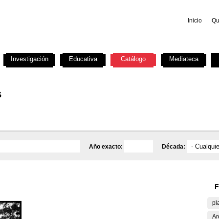
Inicio
Qu
Investigación
Educativa
Catálogo
Mediateca
s
Año exacto:
Década:
F
pl
Ar