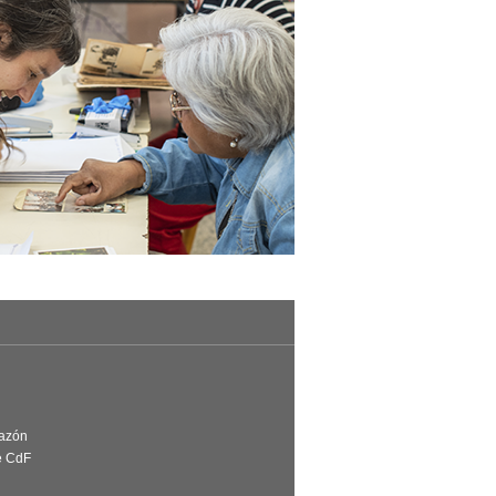
Razón
e CdF