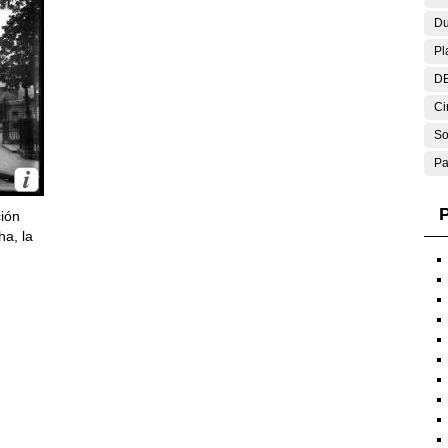
Du
Pl
DE
Ci
So
Pa
P
ción
ha, la