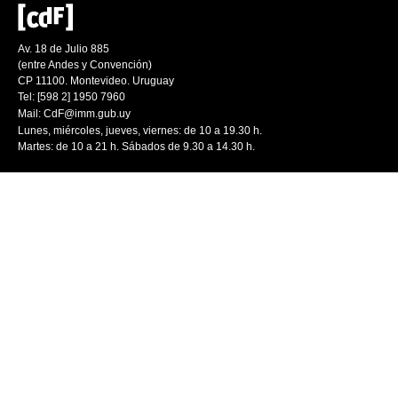
Av. 18 de Julio 885
(entre Andes y Convención)
CP 11100. Montevideo. Uruguay
Tel: [598 2] 1950 7960
Mail:
CdF@imm.gub.uy
Lunes, miércoles, jueves, viernes: de 10 a 19.30 h.
Martes: de 10 a 21 h. Sábados de 9.30 a 14.30 h.