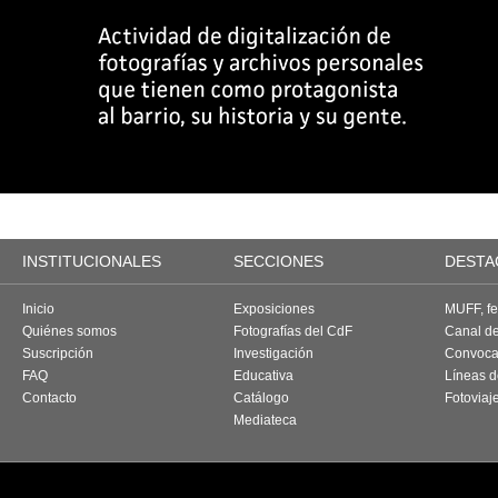
INSTITUCIONALES
SECCIONES
DESTA
Inicio
Exposiciones
MUFF, fes
Quiénes somos
Fotografías del CdF
Canal d
Suscripción
Investigación
Convoca
FAQ
Educativa
Líneas d
Contacto
Catálogo
Fotoviaj
Mediateca