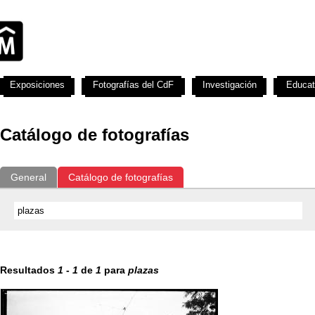
Exposiciones
Fotografías del CdF
Investigación
Educat
Catálogo de fotografías
General
Catálogo de fotografías
Resultados
1
-
1
de
1
para
plazas