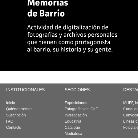
INSTITUCIONALES
SECCIONES
DESTA
Inicio
Exposiciones
MUFF, fes
Quiénes somos
Fotografías del CdF
Canal d
Suscripción
Investigación
Convoca
FAQ
Educativa
Líneas d
Contacto
Catálogo
Fotoviaj
Mediateca