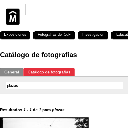
Exposiciones
Fotografías del CdF
Investigación
Educat
Catálogo de fotografías
General
Catálogo de fotografías
Resultados
1
-
1
de
1
para
plazas