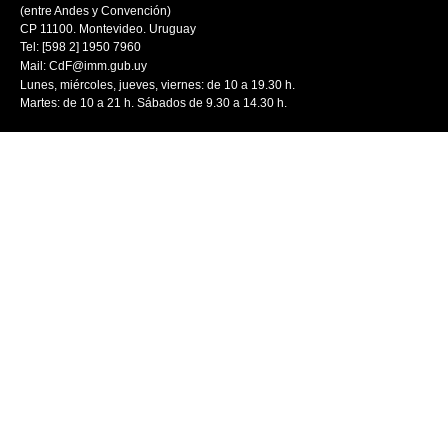
(entre Andes y Convención)
CP 11100. Montevideo. Uruguay
Tel: [598 2] 1950 7960
Mail:
CdF@imm.gub.uy
Lunes, miércoles, jueves, viernes: de 10 a 19.30 h.
Martes: de 10 a 21 h. Sábados de 9.30 a 14.30 h.