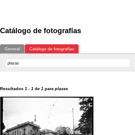
Exposiciones
Fotografías del CdF
Investigación
Educat
Catálogo de fotografías
General
Catálogo de fotografías
Resultados
1
-
1
de
1
para
plazas