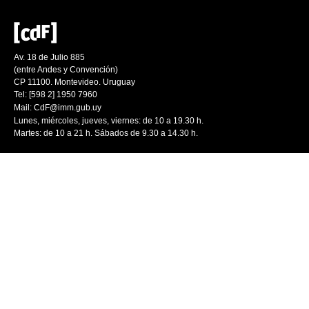
Av. 18 de Julio 885
(entre Andes y Convención)
CP 11100. Montevideo. Uruguay
Tel: [598 2] 1950 7960
Mail:
CdF@imm.gub.uy
Lunes, miércoles, jueves, viernes: de 10 a 19.30 h.
Martes: de 10 a 21 h. Sábados de 9.30 a 14.30 h.