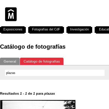
Exposiciones
Fotografías del CdF
Investigación
Educat
Catálogo de fotografías
General
Catálogo de fotografías
Resultados
1
-
1
de
1
para
plazas