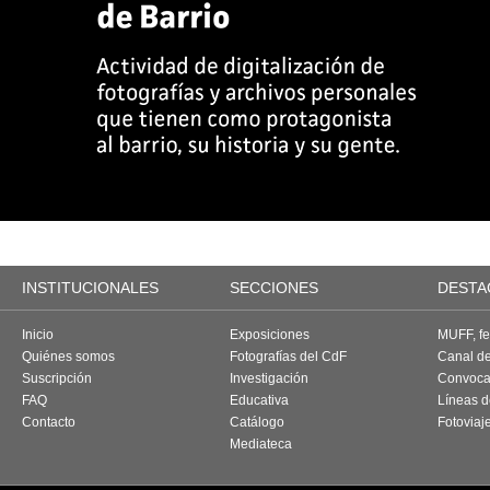
INSTITUCIONALES
SECCIONES
DESTA
Inicio
Exposiciones
MUFF, fes
Quiénes somos
Fotografías del CdF
Canal d
Suscripción
Investigación
Convoca
FAQ
Educativa
Líneas d
Contacto
Catálogo
Fotoviaj
Mediateca